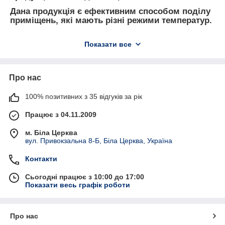
Дана продукція є ефективним способом поділу
приміщень, які мають різні режими температур.
Завдяки їм можна зберегти необхідну
температуру всередині приміщення, створити
Показати все
надійний захист від пари, пилу, протягів, шуму і
комах.
Пластикові смугові завіси ПВХ
Про нас
використовуються на підприємствах різного
профілю, в складських приміщеннях,
100% позитивних з 35 відгуків за рік
автомийках.
Працює з 04.11.2009
м. Біла Церква
вул. Привокзальна 8-Б, Біла Церква, Україна
Контакти
Сьогодні працює з 10:00 до 17:00
Показати весь графік роботи
Теплозберігаючі пластикові смугові завіси ПВХ
є ефективним і недорогим способом
максимально зменшити грошові витрати,
Про нас
отримавши додатковий обігрів або