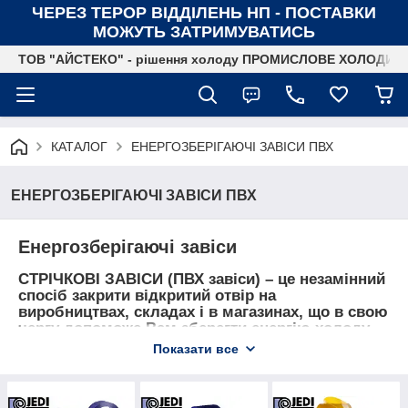
ЧЕРЕЗ ТЕРОР ВІДДІЛЕНЬ НП - ПОСТАВКИ
МОЖУТЬ ЗАТРИМУВАТИСЬ
ТОВ "АЙСТЕКО" - рішення холоду ПРОМИСЛОВЕ ХОЛОДИ
КАТАЛОГ
ЕНЕРГОЗБЕРІГАЮЧІ ЗАВІСИ ПВХ
ЕНЕРГОЗБЕРІГАЮЧІ ЗАВІСИ ПВХ
Енергозберігаючі завіси
СТРІЧКОВІ ЗАВІСИ (ПВХ завіси)
– це незамінний
спосіб закрити відкритий отвір на
виробництвах, складах і в магазинах, що в свою
чергу допоможе Вам зберегти енергію холоду
або тепла, там де це потрібно!
Показати все
Ви можете замовити у нас виготовлення ПВХ
Завіси (прозорі пластикові теплозберігаючі
смугові завіси з ПВХ), а також придбати