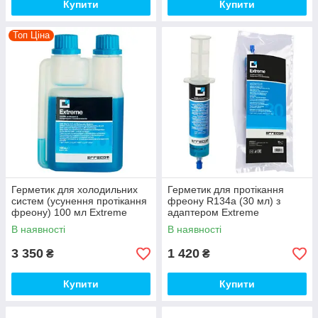
Купити
Купити
Топ Ціна
Герметик для холодильних
Герметик для протікання
систем (усунення протікання
фреону R134a (30 мл) з
фреону) 100 мл Extreme
адаптером Extreme
TR1062.F.R1.P1 Errecom
В наявності
В наявності
3 350
1 420
₴
₴
Купити
Купити