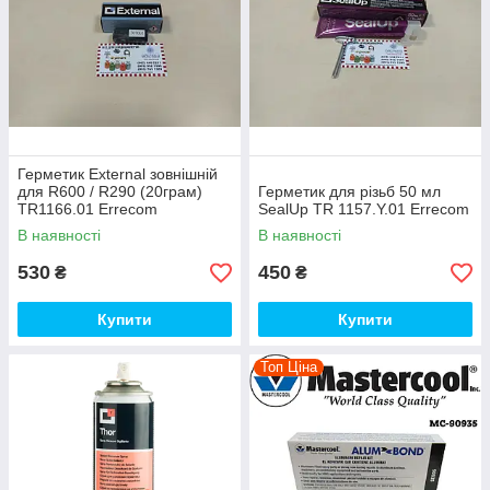
Герметик External зовнішній
для R600 / R290 (20грам)
Герметик для різьб 50 мл
TR1166.01 Errecom
SealUp TR 1157.Y.01 Errecom
В наявності
В наявності
530
450
₴
₴
Купити
Купити
Топ Ціна