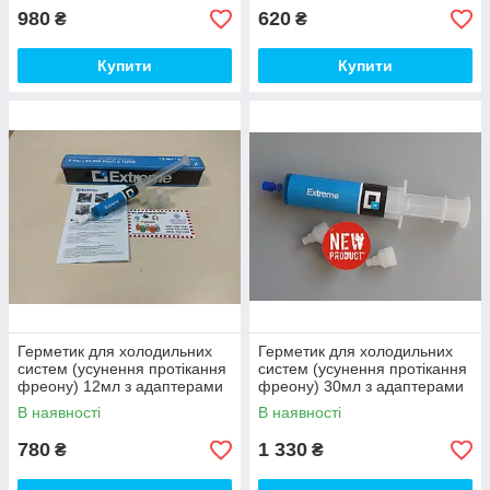
980
620
₴
₴
Купити
Купити
Герметик для холодильних
Герметик для холодильних
систем (усунення протікання
систем (усунення протікання
фреону) 12мл з адаптерами
фреону) 30мл з адаптерами
Extreme TR1062.L.J9.S2
Extreme TR1062.C.J9.P1
В наявності
В наявності
Errecom
Errecom
780
1 330
₴
₴