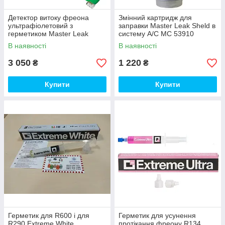
Детектор витоку фреона
Змінний картридж для
ультрафіолетовий з
заправки Master Leak Sheld в
герметиком Master Leak
систему A/C MC 53910
Sheld у системі A/C МС
Mastercool
В наявності
В наявності
53909 Mastercool
3 050
1 220
₴
₴
Купити
Купити
Герметик для R600 і для
Герметик для усунення
R290 Extreme White
протікання фреону R134