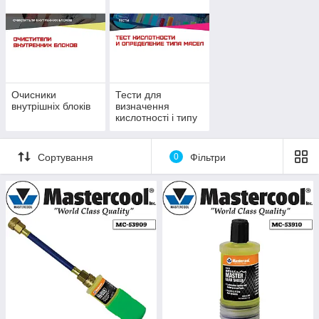
Очисники
Тести для
внутрішніх блоків
визначення
кислотності і типу
масла
Сортування
0
Фільтри