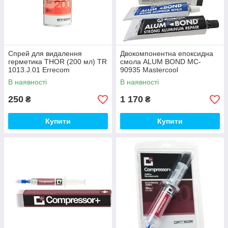
Спрей для видалення
Двокомпонентна епоксидна
герметика THOR (200 мл) TR
смола ALUM BOND MC-
1013.J.01 Errecom
90935 Mastercool
В наявності
В наявності
250
1 170
₴
₴
Купити
Купити