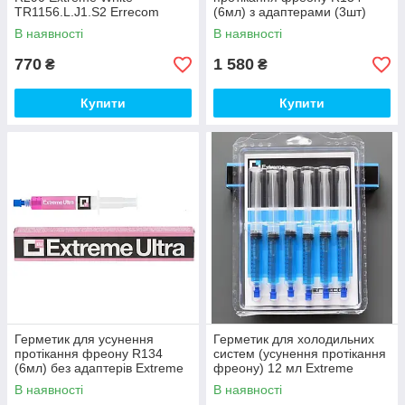
TR1156.L.J1.S2 Errecom
(6мл) з адаптерами (3шт)
Extreme Ultra
В наявності
В наявності
TR1163.AL.M2.S2 Errecom
770
1 580
₴
₴
Купити
Купити
Герметик для усунення
Герметик для холодильних
протікання фреону R134
систем (усунення протікання
(6мл) без адаптерів Extreme
фреону) 12 мл Extreme
Ultra TR1163.AL.01.S2
TR1062.L6.J9 Errecom
В наявності
В наявності
Errecom