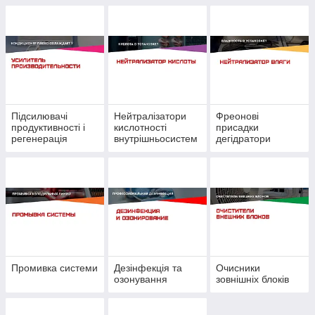
Підсилювачі
Нейтралізатори
Фреонові
продуктивності і
кислотності
присадки
регенерація
внутрішньосистем
дегідратори
ні
Промивка системи
Дезінфекція та
Очисники
озонування
зовнішніх блоків