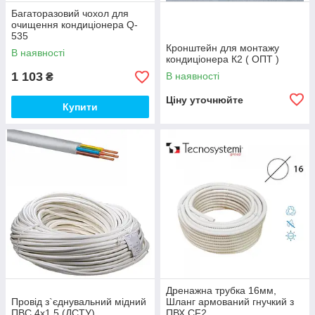
Багаторазовий чохол для
очищення кондиціонера Q-
535
Кронштейн для монтажу
В наявності
кондиціонера К2 ( ОПТ )
1 103
В наявності
₴
Ціну уточнюйте
Купити
Дренажна трубка 16мм,
Провід з`єднувальний мідний
Шланг армований гнучкий з
ПВС 4х1,5 (ДСТУ)
ПВХ CF2