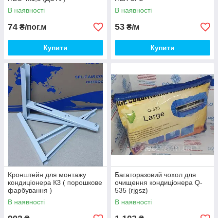
В наявності
В наявності
74
53
₴/пог.м
₴/м
Купити
Купити
Кронштейн для монтажу
Багаторазовий чохол для
кондиціонера К3 ( порошкове
очищення кондиціонера Q-
фарбування )
535 (rjgsz)
В наявності
В наявності