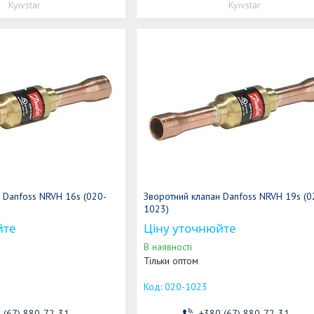
Kyivstar
Kyivstar
 Danfoss NRVH 16s (020-
Зворотний клапан Danfoss NRVH 19s (0
1023)
йте
Ціну уточнюйте
В наявності
Тільки оптом
020-1023
 (67) 880-72-31
+380 (67) 880-72-31