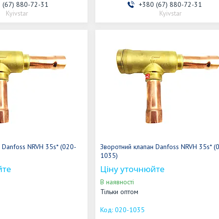
 (67) 880-72-31
+380 (67) 880-72-31
Kyivstar
Kyivstar
 Danfoss NRVH 35s* (020-
Зворотний клапан Danfoss NRVH 35s* (
1035)
йте
Ціну уточнюйте
В наявності
Тільки оптом
020-1035