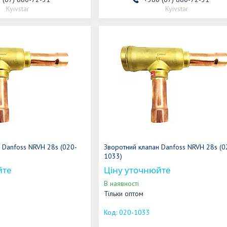
Kyivstar
Kyivstar
 Danfoss NRVH 28s (020-
Зворотний клапан Danfoss NRVH 28s (0
1033)
йте
Ціну уточнюйте
В наявності
Тільки оптом
020-1033