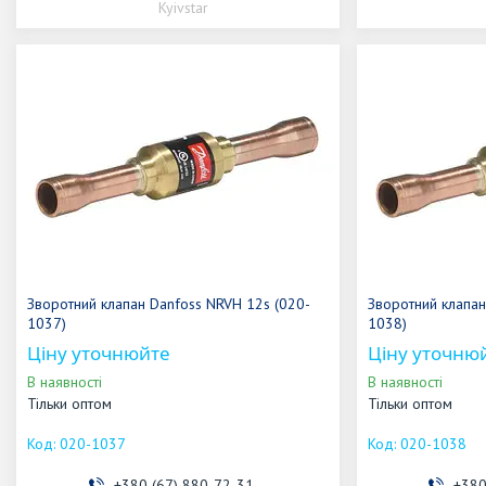
Kyivstar
Зворотний клапан Danfoss NRVH 12s (020-
Зворотний клапан
1037)
1038)
Ціну уточнюйте
Ціну уточню
В наявності
В наявності
Тільки оптом
Тільки оптом
020-1037
020-1038
+380 (67) 880-72-31
+380