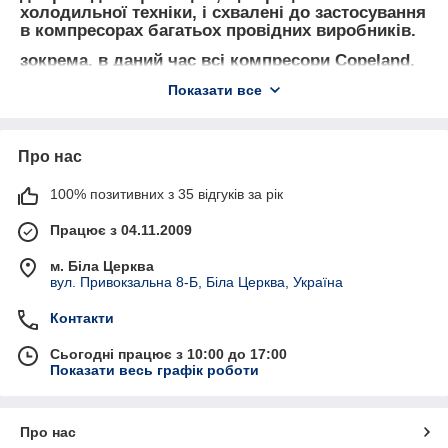
холодильної техніки, і схвалені до застосування
в компресорах багатьох провідних виробників.
зокрема, в даний час всі
компресори Copeland
,
як спіральні, так і напівгерметичні поршневі,
Показати все
сходять з конвеєра заводів, заправлені маслом
Emkarate RL32-3MAF
.
Ходильные масла Emkarate
мають ряд переваг,
Про нас
в порівнянні з маслами конкуруючих торгових
марок.
100% позитивних з 35 відгуків за рік
Найважливішими експлуатаційними
параметрами будь-якого холодильного олії є
Працює з 04.11.2009
висока ступінь стабільності масла при високій
температурі, що дозволяє маслу зберігати
м. Біла Церква
змащувальні властивості і не розкладатися при
вул. Привокзальна 8-Б, Біла Церква, Україна
високих температурах нагнітання, а також
здатність масла зберігати високу плинність без
Контакти
випадання парафінів при низьких температурах
кипіння. Таким вимогам відповідають,
Сьогодні працює з 10:00 до 17:00
Показати весь графік роботи
насамперед, масла, створені без використання
присадок, що поліпшують текучість масла при
низькій температурі.
Про нас
Нова серія повністю синтетичних поліефірних