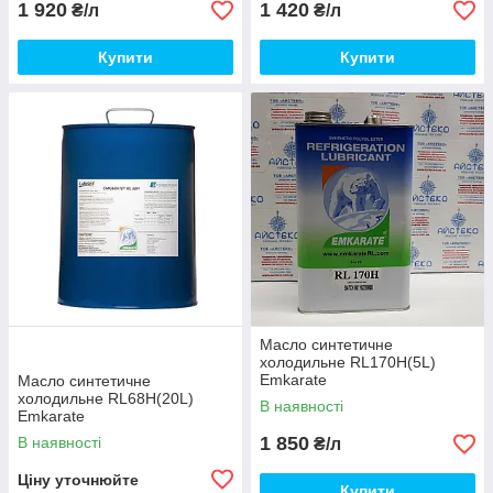
1 920
1 420
₴/л
₴/л
Купити
Купити
Масло синтетичне
холодильне RL170H(5L)
Emkarate
Масло синтетичне
холодильне RL68H(20L)
В наявності
Emkarate
1 850
В наявності
₴/л
Ціну уточнюйте
Купити