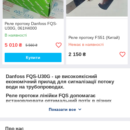
Реле протоку Danfoss FQS-
U30G, 061H4000
В наявності
Реле протоку FS51 (Китай)
5 010
Немає в наявності
₴
5 560 ₴
2 150
₴
Купити
Danfoss FQS-U30G
- це високоякісний
економічний прилад для сигналізації потоку
води на трубопроводах.
Реле протоки лінійки FQS допомагає
встановлювати оптимальний потік в різних
установках, де є контакт з рідинами. Механізми
Показати все
лінійки FQS ідеально підходять для
застосування в трубопроводах з водою,
етиленгліколем або іншими неагресивними
рідинами.
Про нас