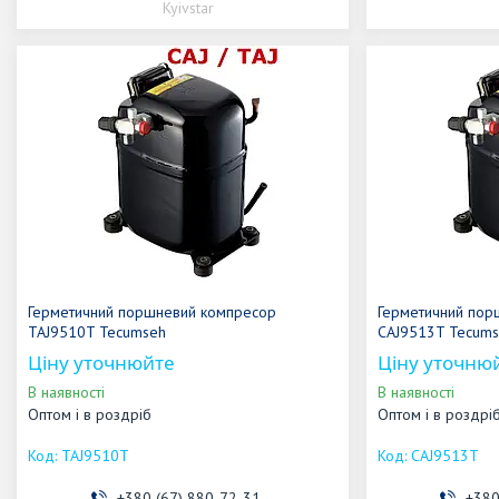
Kyivstar
Герметичний поршневий компресор
Герметичний пор
TAJ9510T Tecumseh
CAJ9513T Tecum
Ціну уточнюйте
Ціну уточню
В наявності
В наявності
Оптом і в роздріб
Оптом і в роздрі
TAJ9510T
CAJ9513T
+380 (67) 880-72-31
+380