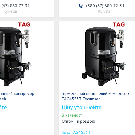
 (67) 880-72-31
+380 (67) 880-72-31
Kyivstar
Kyivstar
шневий компресор
Герметичний поршневий компресор
seh
TAG4553T Tecumseh
йте
Ціну уточнюйте
В наявності
б
Оптом і в роздріб
TAG4553T