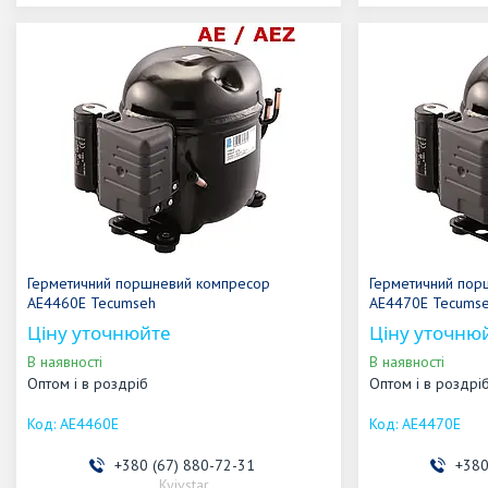
Герметичний поршневий компресор
Герметичний пор
AE4460E Tecumseh
AE4470E Tecums
Ціну уточнюйте
Ціну уточню
В наявності
В наявності
Оптом і в роздріб
Оптом і в роздрі
AE4460E
AE4470E
+380 (67) 880-72-31
+380
Kyivstar