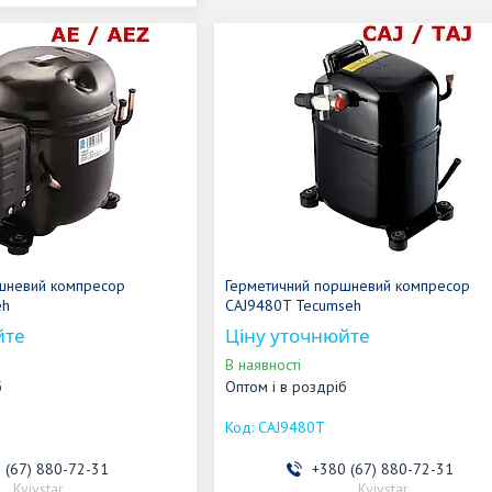
шневий компресор
Герметичний поршневий компресор
eh
CAJ9480T Tecumseh
йте
Ціну уточнюйте
В наявності
б
Оптом і в роздріб
CAJ9480T
 (67) 880-72-31
+380 (67) 880-72-31
Kyivstar
Kyivstar