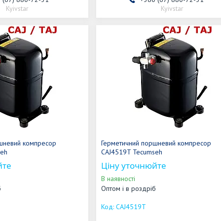
Kyivstar
Kyivstar
шневий компресор
Герметичний поршневий компресор
seh
CAJ4519T Tecumseh
йте
Ціну уточнюйте
В наявності
б
Оптом і в роздріб
CAJ4519T