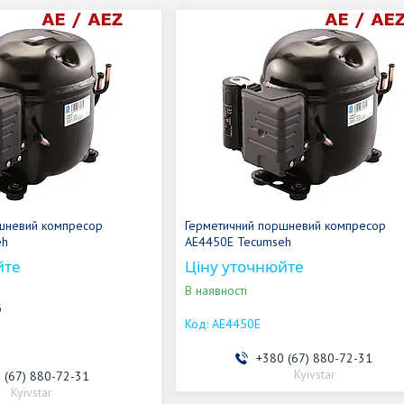
шневий компресор
Герметичний поршневий компресор
eh
AE4450E Tecumseh
йте
Ціну уточнюйте
В наявності
б
AE4450E
+380 (67) 880-72-31
Kyivstar
 (67) 880-72-31
Kyivstar