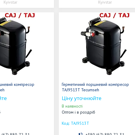
Kyivstar
Kyivstar
шневий компресор
Герметичний поршневий компресор
seh
TAJ9513T Tecumseh
йте
Ціну уточнюйте
В наявності
б
Оптом і в роздріб
TAJ9513T
 (67) 880-72-31
+380 (67) 880-72-31