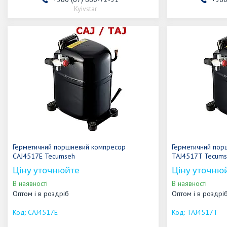
Kyivstar
Герметичний поршневий компресор
Герметичний пор
CAJ4517E Tecumseh
TAJ4517T Tecum
Ціну уточнюйте
Ціну уточню
В наявності
В наявності
Оптом і в роздріб
Оптом і в роздрі
CAJ4517E
TAJ4517T