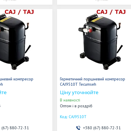
шневий компресор
Герметичний поршневий компресор
eh
CAJ9510T Tecumseh
йте
Ціну уточнюйте
В наявності
б
Оптом і в роздріб
CAJ9510T
 (67) 880-72-31
+380 (67) 880-72-31