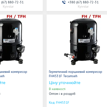
 (67) 880-72-31
+380 (67) 880-72-31
Kyivstar
Kyivstar
шневий компресор
Герметичний поршневий компресор
seh
FH4531F Tecumseh
йте
Ціну уточнюйте
В наявності
б
Оптом і в роздріб
FH4531F