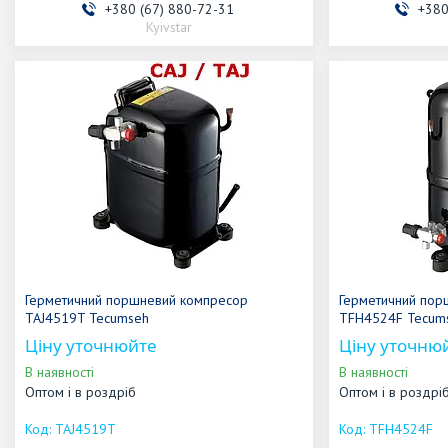
+380 (67) 880-72-31
+380
Kyivstar
Герметичний поршневий компресор
Герметичний пор
TAJ4519T Tecumseh
TFH4524F Tecum
Ціну уточнюйте
Ціну уточню
В наявності
В наявності
Оптом і в роздріб
Оптом і в роздрі
TAJ4519T
TFH4524F