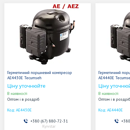
Герметичний поршневий компресор
Герметичний пор
AE4430E Tecumseh
AE4440E Tecums
Ціну уточнюйте
Ціну уточню
В наявності
В наявності
Оптом і в роздріб
Оптом і в роздрі
AE4430E
AE4440E
+380 (67) 880-72-31
+380
Kyivstar