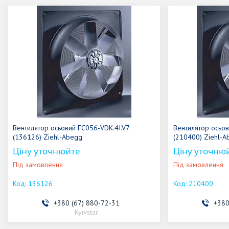
Вентилятор осьовий FC056-VDK.4I.V7
Вентилятор осьов
(136126) Ziehl-Abegg
(210400) Ziehl-A
Ціну уточнюйте
Ціну уточню
Під замовлення
Під замовлення
136126
210400
+380 (67) 880-72-31
+380
Kyivstar