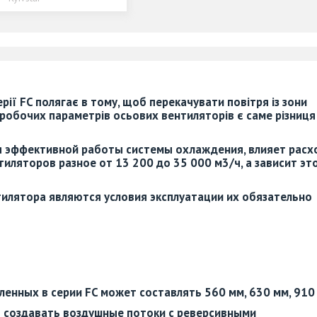
ерії FC
полягає в тому, щоб перекачувати повітря із зони
 робочих параметрів осьових вентиляторів є саме різниця
я эффективной работы системы охлаждения, влияет расх
тиляторов разное от 13 200 до 35 000 м3/ч, а зависит эт
илятора являются условия эксплуатации их обязательно
вленных в
серии FC
может составлять 560 мм, 630 мм, 910
т создавать воздушные потоки с реверсивными