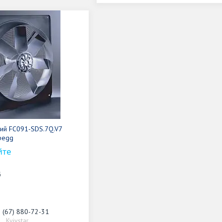
вий FC091-SDS.7Q.V7
begg
йте
б
 (67) 880-72-31
Kyivstar