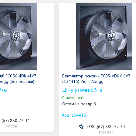
ий FC056-4DK.4I.V7
Вентилятор осьовий FC03-VDK.6K.V7
begg (без решітки)
(134415) Ziehl-Abegg
йте
Ціну уточнюйте
В наявності
Оптом і в роздріб
134415
 (67) 880-72-31
Kyivstar
+380 (67) 880-72-31
Kyivstar