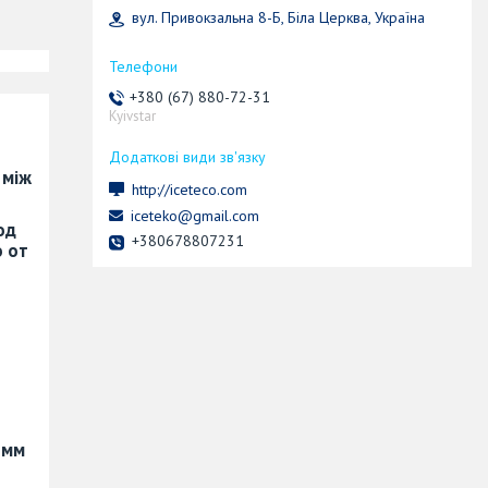
вул. Привокзальна 8-Б, Біла Церква, Україна
+380 (67) 880-72-31
Kyivstar
 між
http://iceteco.com
iceteko@gmail.com
од
+380678807231
о от
 мм