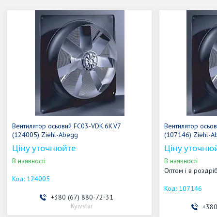
Вентилятор осьовий FC03-VDK.6K.V7
Вентилятор осьо
(124005) Ziehl-Abegg
(107146) Ziehl-A
Ціну уточнюйте
Ціну уточню
В наявності
В наявності
Оптом і в роздрі
124005
107146
+380 (67) 880-72-31
Kyivstar
+380