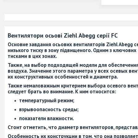
Вентилятори осьові Ziehl Abegg серії FC
Основне завдання осьових вентиляторів
Ziehl Abegg с
низького тиску в зону підвищеного. Одним з ключових
тисками в цих зонах.
Также, на выбор подходящей модели для обеспечени
воздуха. Значение этого параметра у всех осевых вен
их конструктивных особенностей и диаметра.
Также немаловажным критерием выбора осевого вент
следует брать во внимание. К ним относится:
температурный режим;
взрывоопасность среды;
показатели влажности.
Стоит отметить, что диаметр вентиляторов, предста
Особенность их конструкции в том, что она позволяе