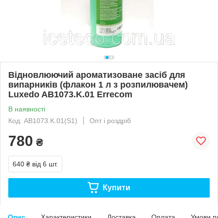
Відновлюючий ароматизоване засіб для
випарників (флакон 1 л з розпилювачем)
Luxedo AB1073.K.01 Errecom
В наявності
Код: AB1073.K.01(S1)
Опт і роздріб
780
₴
640 ₴
від 6 шт.
Купити
Опис
Характеристики
Доставка
Оплата
Умови п