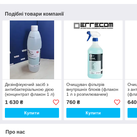
Подібні товари компанії
Дезінфікуючий засіб з
Очищувач фільтрів
Очищ
антибактеріальною дією
внутрішніх блоків (флакон
з ан
(концентрат флакон 1 л)
1 л з розпилювачем)
(фла
SaniBact AB1085.K.01
Chinook AB1077.K.01
розп
1 630
760
640
₴
₴
Errecom
Errecom
AB10
Купити
Купити
Про нас