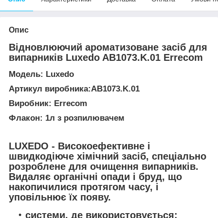
Опис
Відновлюючий ароматизоване засіб для
випарників Luxedo AB1073.K.01 Errecom
Модель
: Luxedo
Артикул виробника:
AB1073.K.01
Виробник:
Errecom
Флакон:
1л з розпилювачем
LUXEDO
- Високоефективне і
швидкодіюче хімічний засіб, спеціально
розроблене для очищення випарників.
Видаляє органічні опади і бруд, що
накопичилися протягом часу, і
уповільнює їх появу.
системи, де використовується: