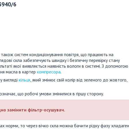
 3940/6
 також систем кондиціонування повітря, що працюють на
дові скла забезпечують швидку і безпечну перевірку стану
ьтаті якої виявляється наявність вологи в системі. З допомогою
ня масла в картер
компресора
.
у вигляді
кільця
, який змінює свій колір від зеленого до жовтого,
значає, що робочі умови змінилися в гіршу сторону.
дно замінити фільтр-осушувач.
х норми, то через вічко скла можна бачити рідку фазу хладаген