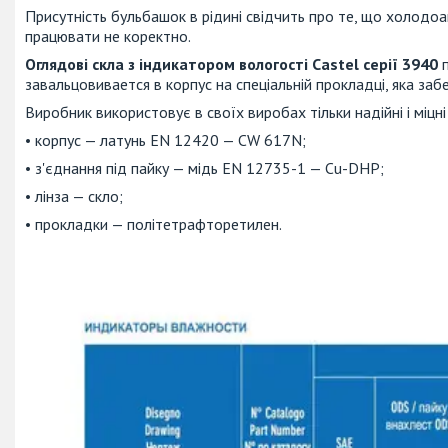
Присутність бульбашок в рідині свідчить про те, що холодоаг
працювати не коректно.
Оглядові скла з індикатором вологості Castel серії 3940
п
завальцовивается в корпус на спеціальній прокладці, яка заб
Виробник використовує в своїх виробах тільки надійні і міцні
• корпус — латунь EN 12420 — CW 617N;
• з'єднання під пайку — мідь EN 12735-1 — Cu-DHP;
• лінза — скло;
• прокладки — політетрафторетилен.