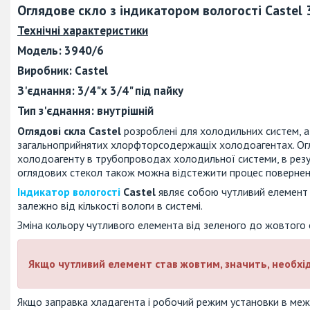
Оглядове скло з індикатором вологості Castel
Технічні характеристики
Модель
:
3940/6
Виробник:
Castel
З'єднання:
3/4"х 3/4" під пайку
Тип з'єднання:
внутрішній
Оглядові скла Castel
розроблені для холодильних систем, а
загальноприйнятих хлорфторсодержащіх холодоагентах. Огля
холодоагенту в трубопроводах холодильної системи, в резул
оглядових стекол також можна відстежити процес повернен
Індикатор вологості
Castel
являє собою чутливий елемент 
залежно від кількості вологи в системі.
Зміна кольору чутливого елемента від зеленого до жовтого о
Якщо чутливий елемент став
жовтим
, значить,
необхі
Якщо заправка хладагента і робочий режим установки в межа