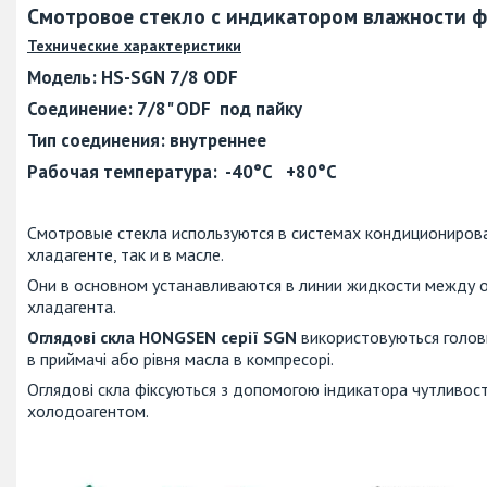
Смотровое стекло с индикатором влажности ф
Технические характеристики
Модель
: HS-SGN 7/8 ODF
Соединение: 7
/8" ODF под пайку
Тип соединения:
внутреннее
Рабочая температура
: -40°С +80°С
Смотровые стекла используются в системах кондиционирова
хладагенте, так и в масле.
Они в основном устанавливаются в линии жидкости между 
хладагента.
Оглядові скла HONGSEN серії SGN
використовуються головн
в приймачі або рівня масла в компресорі.
Оглядові скла фіксуються з допомогою індикатора чутливості
холодоагентом.