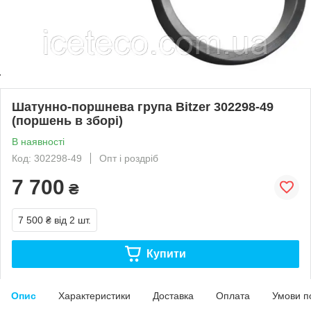
Шатунно-поршнева група Bitzer 302298-49
(поршень в зборі)
В наявності
Код: 302298-49
Опт і роздріб
7 700
₴
7 500 ₴
від 2 шт.
Купити
Опис
Характеристики
Доставка
Оплата
Умови п