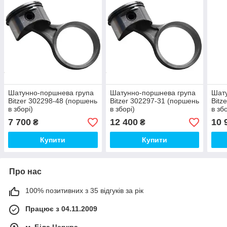
Шатунно-поршнева група
Шатунно-поршнева група
Шату
Bitzer 302298-48 (поршень
Bitzer 302297-31 (поршень
Bitz
в зборі)
в зборі)
в збо
7 700
12 400
10 
₴
₴
Купити
Купити
Про нас
100% позитивних з 35 відгуків за рік
Працює з 04.11.2009