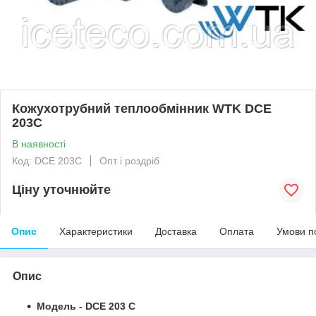
Кожухотрубний теплообмінник WTK DCE
203C
В наявності
Код: DCE 203C
Опт і роздріб
Ціну уточнюйте
Опис
Характеристики
Доставка
Оплата
Умови п
Опис
Модель - DCE 203 C