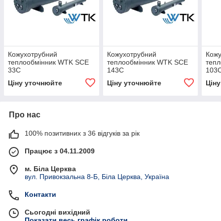
Кожухотрубний
Кожухотрубний
Кож
теплообмінник WTK SCE
теплообмінник WTK SCE
теп
33C
143C
103
Ціну уточнюйте
Ціну уточнюйте
Цін
Про нас
100% позитивних з 36 відгуків за рік
Працює з 04.11.2009
м. Біла Церква
вул. Привокзальна 8-Б, Біла Церква, Україна
Контакти
Сьогодні вихідний
Показати весь графік роботи