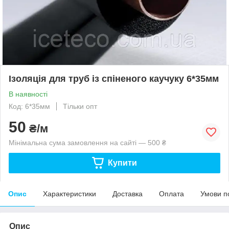
Ізоляція для труб із спіненого каучуку 6*35мм
В наявності
Код: 6*35мм
Тільки опт
50
₴/м
Мінімальна сума замовлення на сайті — 500 ₴
Купити
Опис
Характеристики
Доставка
Оплата
Умови п
Опис