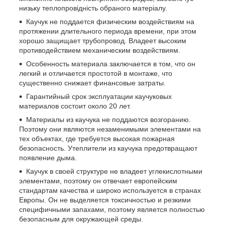
низьку теплопровідність обраного матеріалу.
Каучук не поддается физическим воздействиям на
протяжении длительного периода времени, при этом
хорошо защищает трубопровод. Владеет высоким
противодействием механическим воздействиям.
Особенность материала заключается в том, что он
легкий и отличается простотой в монтаже, что
существенно снижает финансовые затраты.
Гарантийный срок эксплуатации каучуковых
материалов состоит около 20 лет.
Материалы из каучука не поддаются возгоранию.
Поэтому они являются незаменимыми элементами на
тех объектах, где требуется высокая пожарная
безопасность. Утеплители из каучука предотвращают
появление дыма.
Каучук в своей структуре не владеет углекислотными
элементами, поэтому он отвечает европейским
стандартам качества и широко используется в странах
Европы. Он не выделяется токсичностью и резкими
специфичными запахами, поэтому является полностью
безопасным для окружающей среды.