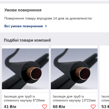
Умови повернення
Повернення товару впродовж 14 днів за домовленістю
Всі умови повернення
Подібні товари компанії
Ізоляція для труб із
Ізоляція для труб із
Ізол
спіненого каучуку 6*28мм
спіненого каучуку 13*22мм
спін
41
68
53
₴/м
₴/м
₴