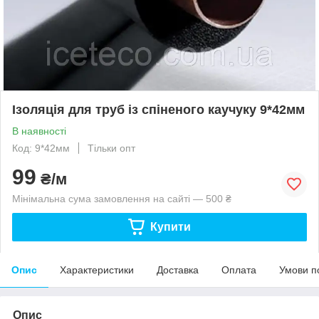
Ізоляція для труб із спіненого каучуку 9*42мм
В наявності
Код: 9*42мм
Тільки опт
99
₴/м
Мінімальна сума замовлення на сайті — 500 ₴
Купити
Опис
Характеристики
Доставка
Оплата
Умови п
Опис