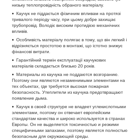
низьку теплопровідність обраного матеріалу.
Каучук не піддається фізичним впливам на протязі
тривалого періоду часу, при цьому добре захищає
трубопровід. Володіє високим протидією механічних
впливів.
Особливість матеріалу полягає в тому, що він легкий і
відрізняється простотою в монтажі, що істотно знижує
фінансові витрати.
Гарантійний термін експлуатації каучукових
матеріалів складається близько 20 років.
Материалы из каучука не поддаются возгоранию.
Поэтому они являются незаменимыми элементами на
тех объектах, где требуется высокая пожарная
безопасность. Утеплители из каучука предотвращают
появление дыма.
Каучук в своей структуре не владеет углекислотными
элементами, поэтому он отвечает европейским
стандартам качества и широко используется в странах
Европы. Он не выделяется токсичностью и резкими
специфичными запахами, поэтому является полностью
безопасным для окружающей среды.