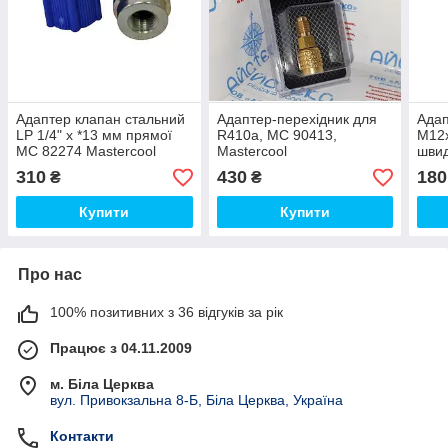
Адаптер клапан стальний
Адаптер-перехідник для
Адап
LP 1/4" x *13 мм прямої
R410а, МС 90413,
M12x
МС 82274 Mastercool
Mastercool
швид
R123
310
430
180
₴
₴
Купити
Купити
Про нас
100% позитивних з 36 відгуків за рік
Працює з 04.11.2009
м. Біла Церква
вул. Привокзальна 8-Б, Біла Церква, Україна
Контакти