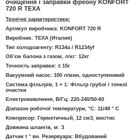
очищення і заправки фреону KONFORT
720 R
TEXA
Технічні характеристики:
Артикул виробника:
KONFORT 720 R
Виробник:
TEXA (Италия)
Тип холодоагенту:
R134a / R1234yf
Об'єм балона з газом, л/кг:
12кг
Точность заправки:
± 15г
Вакуумний насос
:
100 л/мин, одноступеневий
Система фільтрів, 1 + 1
:
Фільтр грубої і тонкої
очистки
Електроживлення
, В/Гц:
220-240/50-60
Діапазон робочої температури
, °С:
11/49 ° С
Компресор
:
Герметичный, 12 см3, вис/тис
Довжина шлангів
, м:
3
Датчик t ° вн. Резервуара:
Вбудований