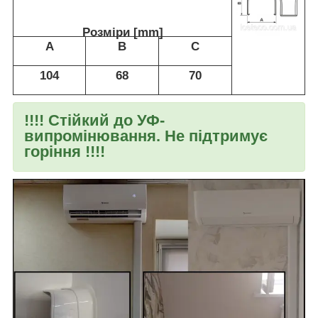
Розміри [mm]
А
В
C
104
68
70
!!!! Стійкий до УФ-
випромінювання. Не підтримує
горіння !!!!