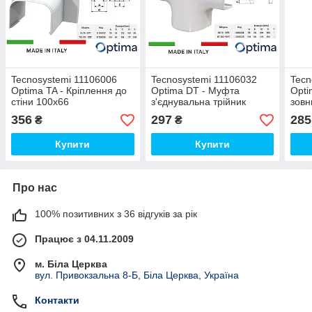
Tecnosystemi 11106006
Tecnosystemi 11106032
Tecn
Optima TA - Кріплення до
Optima DT - Муфта
Opti
стіни 100х66
з'єднувальна трійник
зовн
74х55
356
297
285
₴
₴
Купити
Купити
Про нас
100% позитивних з 36 відгуків за рік
Працює з 04.11.2009
м. Біла Церква
вул. Привокзальна 8-Б, Біла Церква, Україна
Контакти