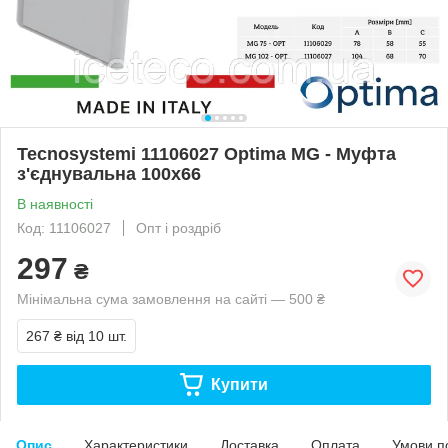
Tecnosystemi 11106027 Optima MG - Муфта
з'єднувальна 100х66
В наявності
Код: 11106027
Опт і роздріб
297
₴
Мінімальна сума замовлення на сайті — 500 ₴
267 ₴
від 10 шт.
Купити
Опис
Характеристики
Доставка
Оплата
Умови п