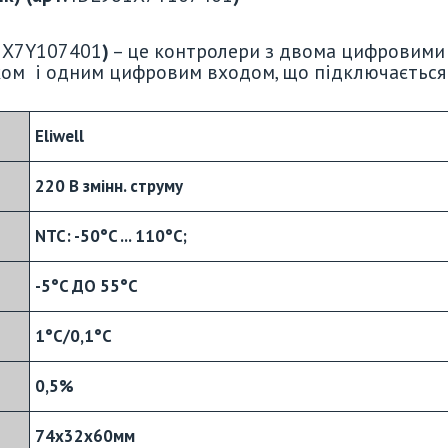
1X7Y107401
)
– це контролери з двома цифровими
ком і одним цифровим входом, що підключається
Eliwell
220 В змінн. струму
NTC: -50°C ... 110°C;
-5°C ДО 55°C
1°C/0,1°C
0,5%
74х32х60мм