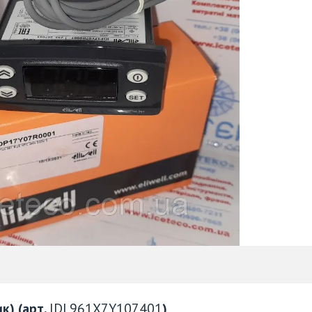
к) (арт.
IDL961X7Y107401
)