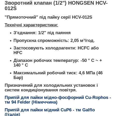
Зворотний клапан (1/2") HONGSEN HCV-
012S
"Прямоточний" під пайку серії HCV-012S
Технічні характеристики:
З'єднання: 1/2" під паяння
Пропускна спроможність: 2,05 м³/год.
Застосовують холодоагенти: HCFC або
HFC
Діапазон робочих температур: -50 ° C ~ +
140 ° C
Максимальний робочий тиск: 4,6 МПа (46
Бар)
Призначений для холодильних установок і
систем кондиціонування повітря.
Припій для пайки мідно-фосфорний Cu-Rophos
-
тм
94 Felder (Німеччина)
Припій для пайки мідний CuP6 - тм Galflo
(Італія)