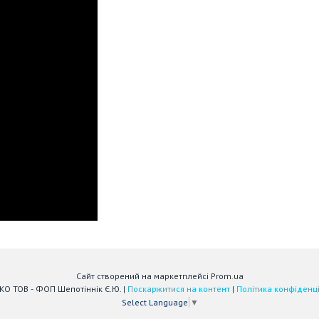
Сайт створений на маркетплейсі
Prom.ua
АЙСТЕКО ТОВ - ФОП Шепотіннік Є.Ю. |
Поскаржитися на контент
|
Політика конфіденці
Select Language
▼