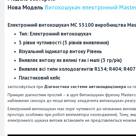
Нова Модель
Витокошукач електронний Maste
Електронний витокошукач
МС 55100 виробництва Mas
Тип: Електронний витокошукач
3 рівня чутливості (5 рівнів виявлення)
Візуальний індикатор витоку Рівень
Виявляє витоку як великі так і малі (3 гр/рік)
Виявляє всі типи холодоагентів
R134; R404; R407;
Пластиковий кейс
застосовується при
Діагностика системи автокондиціонера
на г
Принцип діагностики простий – в щупі Витокошукач фреону Masterc
наближенні сенсора до місця витоку хладагента витокошукач реагує 
Електронний витокошукач має поріг чутливості до незначних витоків 
просторі, особливо при роботі вентилятора охолодження). Тому, як
електронного шукача витоків встановити не представляється можли