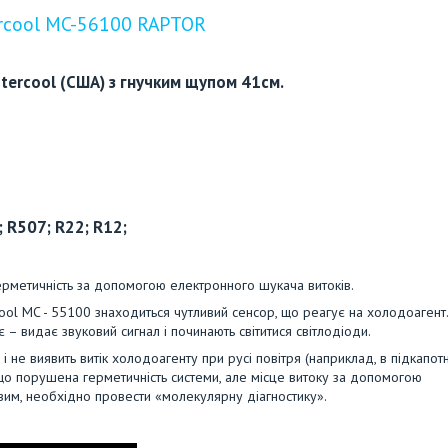
rcool MC-56100 RAPTOR
tercool (США)
з гнучким щупом 41см.
 R507; R22; R12;
ерметичність за допомогою електронного шукача витоків.
ool MC - 55100 знаходиться чутливий сенсор, що реагує на холодоагент
– видає звуковий сигнал і починають світитися світлодіоди.
і не виявить витік холодоагенту при русі повітря (наприклад, в підкапо
що порушена герметичність системи, але місце витоку за допомогою
вим, необхідно провести «молекулярну діагностику».