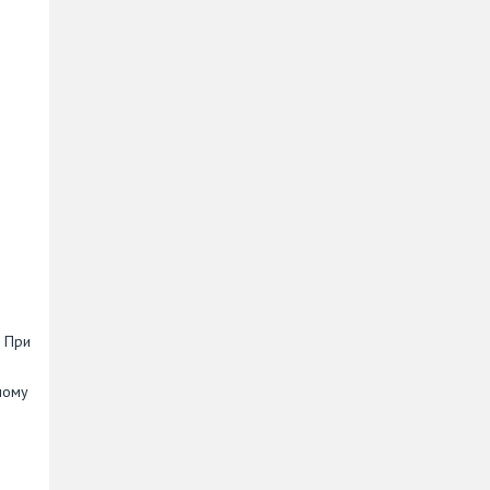
. При
тному