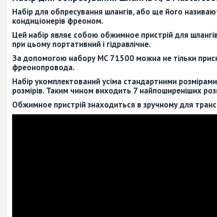
Набір для обпресування шлангів, або ще його назива
кондиціонерів фреоном.
Цей набір являє собою обжимное пристрій для шлангів 
при цьому портативний і гідравлічне.
За допомогою набору MC 71500 можна не тільки приск
фреонопровода.
Набір укомплектований усіма стандартними розмірами
розмірів. Таким чином виходить 7 найпоширеніших розм
Обжимное пристрій знаходиться в зручному для транс