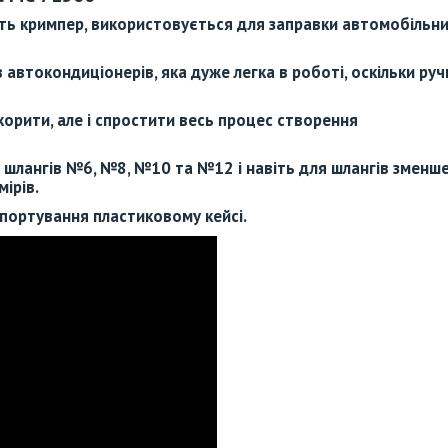
ють
кримпер
, використовується для заправки автомобільн
автокондиціонерів, яка дуже легка в роботі, оскільки руч
орити, але і спростити весь процес створення
 шлангів №6, №8, №10 та №12 і навіть для шлангів зменш
ірів.
портування пластиковому кейсі.