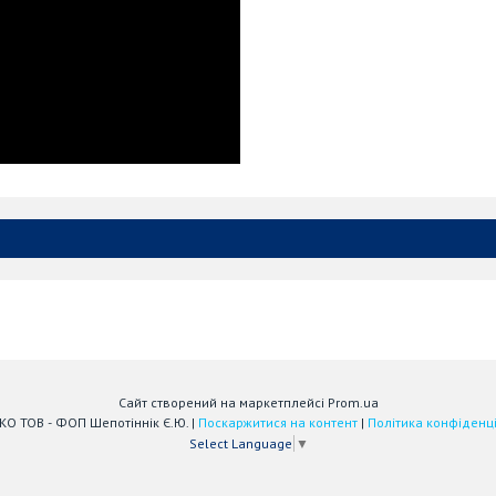
Сайт створений на маркетплейсі
Prom.ua
АЙСТЕКО ТОВ - ФОП Шепотіннік Є.Ю. |
Поскаржитися на контент
|
Політика конфіденці
Select Language
▼