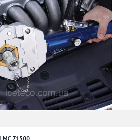
l МС 71500