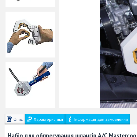
Опис
Характеристики
Інформація для замовлення
Набір для обпресування шлангів А/С Mastercoo