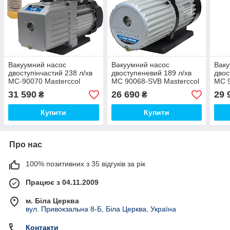
Вакуумний насос
Вакуумний насос
Ваку
двоступінчастий 238 л/хв
двоступеневий 189 л/хв
двос
МС-90070 Masterccol
МС 90068-SVB Masterccol
МС 9
31 590
26 690
29 
₴
₴
Купити
Купити
Про нас
100% позитивних з 35 відгуків за рік
Працює з 04.11.2009
м. Біла Церква
вул. Привокзальна 8-Б, Біла Церква, Україна
Контакти