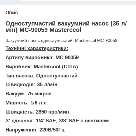
Опис
Одноступчастий вакуумний насос (35 л/
мін) МС-90059 Masterccol
Вакуумний насос одноступчастий Masterccol МС-90059
Технічні характеристики:
Артилу виробника:
MC 90059
Виробник:
Mastercool (США)
Тип насоса:
Одноступчастий
Швидкодія:
35 л/мін
Вакуум:
75 мікрон
Міцність:
1/6 л.с.
Швидкість:
2850 про/мин
З' єднання:
1/4”SAE, 3/8”SAE с вентилем
Напруження:
220В/50Гц