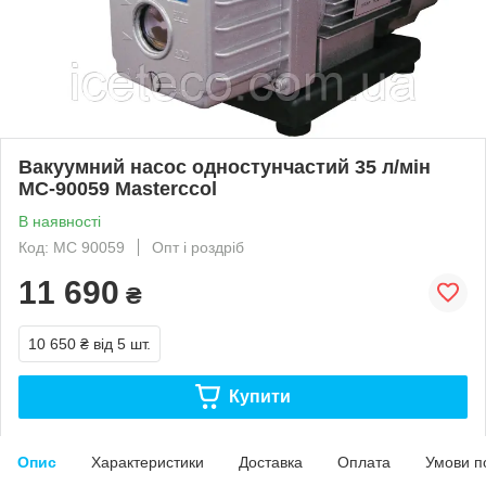
Вакуумний насос одностунчастий 35 л/мін
МС-90059 Masterccol
В наявності
Код: МС 90059
Опт і роздріб
11 690
₴
10 650 ₴
від 5 шт.
Купити
Опис
Характеристики
Доставка
Оплата
Умови п