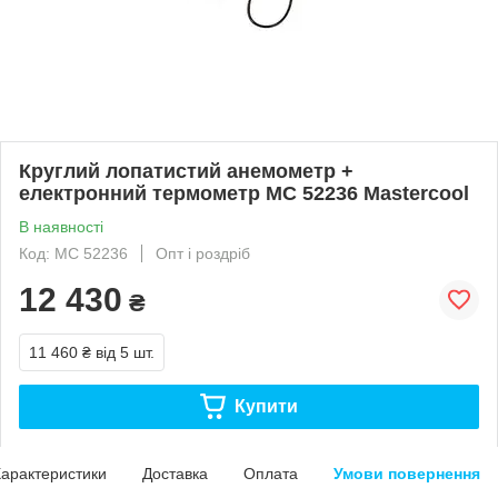
Круглий лопатистий анемометр +
електронний термометр MC 52236 Mastercool
В наявності
Код: MC 52236
Опт і роздріб
12 430
₴
11 460 ₴
від 5 шт.
Купити
арактеристики
Доставка
Оплата
Умови повернення