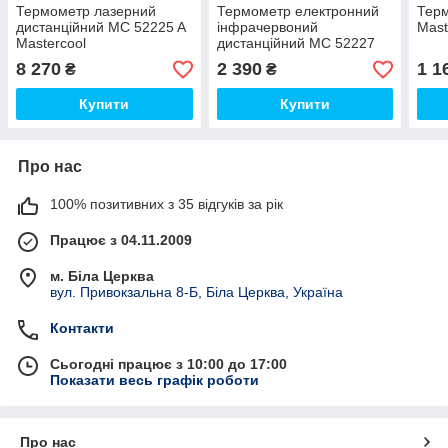
Термометр лазерний
Термометр електронний
Терм
дистанційний MC 52225 A
інфрачервоний
Mast
Mastercool
дистанційний MC 52227
Mastercool
8 270
2 390
1 1
₴
₴
Купити
Купити
Про нас
100% позитивних з 35 відгуків за рік
Працює з 04.11.2009
м. Біла Церква
вул. Привокзальна 8-Б, Біла Церква, Україна
Контакти
Сьогодні працює з 10:00 до 17:00
Показати весь графік роботи
Про нас