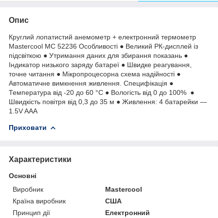
Опис
Круглий лопатистий анемометр + електронний термометр
Mastercool MC 52236 Особливості ● Великий РК-дисплей із
підсвіткою ● Утримання даних для збирання показань ●
Індикатор низького заряду батареї ● Швидке реагування,
точне читання ● Мікропроцесорна схема надійності ●
Автоматичне вимкнення живлення. Специфікація ●
Температура від -20 до 60 °C ● Вологість від 0 до 100% ●
Швидкість повітря від 0,3 до 35 м ● Живлення: 4 батарейки —
1.5V AAA
Приховати
Характеристики
Основні
Виробник
Mastercool
Країна виробник
США
Принцип дії
Електронний