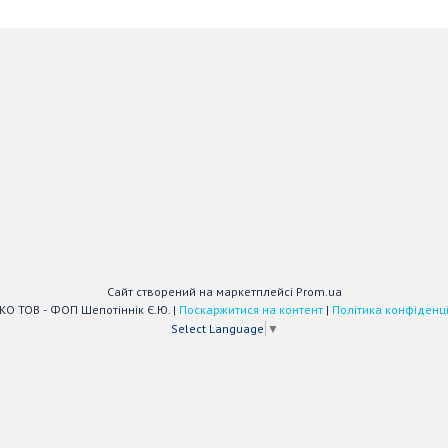
Сайт створений на маркетплейсі
Prom.ua
АЙСТЕКО ТОВ - ФОП Шепотіннік Є.Ю. |
Поскаржитися на контент
|
Політика конфіденці
Select Language
▼