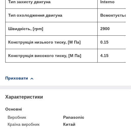
Тип захисту двигуна
Interno
Тип охолодження двигуна
Всмоктується 
Швидкість, [rpm]
2900
Конструкція низького тиску, [М Па]
0.15
Конструкція високого тиску,
[М Па]
4.15
Приховати
Характеристики
Основні
Виробник
Panasonic
Країна виробник
Китай