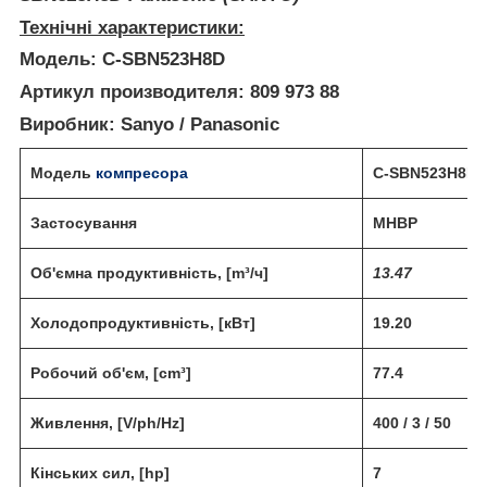
Технічні характеристики:
Модель:
С-SBN523H8D
Артикул производителя:
809 973 88
Виробник:
Sanyo / Panasonic
Модель
компресора
C-SBN523H8D
Застосування
MHBP
Об'ємна продуктивність, [m³/ч]
13.47
Холодопродуктивність, [кВт]
19.20
Робочий об'єм, [cm³]
77.4
Живлення, [V/ph/Hz]
400 / 3 / 50
Кінських сил, [hp]
7