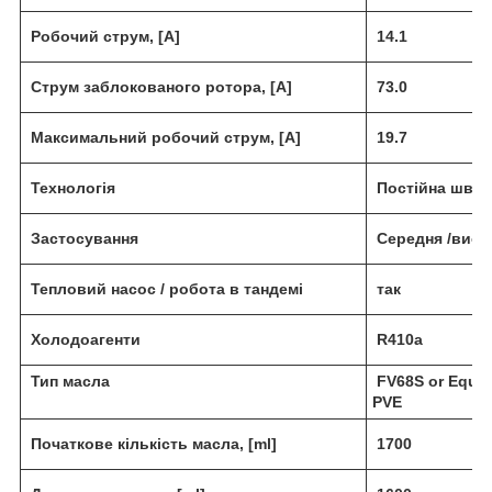
Робочий струм, [А]
14.1
Струм заблокованого ротора, [А]
73.0
Максимальний робочий струм, [А]
19.7
Технологія
Постійна швид
Застосування
Середня /висо
Тепловий насос / робота в тандемі
так
Холодоагенти
R410a
Тип масла
FV68S or Equiv
PVE
Початкове кількість масла,
[ml]
1700