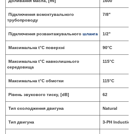
Доливання масла, [ml]
1600
Підключення всмоктувального
7/8"
трубопроводу
Підключення розвантажувального
шланга
1/2"
Максимальна t°C поверхні
90°C
Максимальна t°C навколишнього
115°C
середовища
Максимальна t°C обмотки
115°C
Рівень звукового тиску, [dB]
62
Тип охолодження двигуна
Natural
Тип двигуна
3-PH Induction