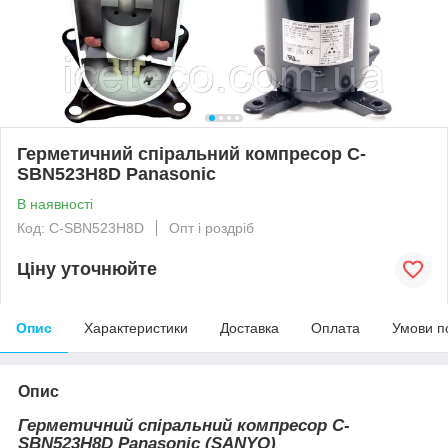
Герметичний спіральний компресор C-
SBN523H8D Panasonic
В наявності
Код: C-SBN523H8D
Опт і роздріб
Ціну уточнюйте
Опис
Характеристики
Доставка
Оплата
Умови п
Опис
Герметичний спіральний компресор С-
SBN523H8D Panasonic (SANYO)