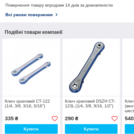
Повернення товару впродовж 14 днів за домовленістю
Всі умови повернення
Подібні товари компанії
Ключ храповий CT-122
Ключ храповий DSZH CT-
Ключ
(1/4, 3/8, 3/16, 5/16")
123L (1/4, 3/8, 9/16, 1/2")
(вен
шест
рев
335
290
540
₴
₴
пер
Mast
Купити
Купити