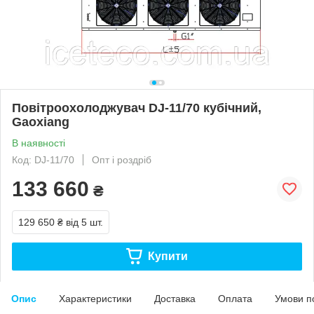
Повітроохолоджувач DJ-11/70 кубічний,
Gaoxiang
В наявності
Код: DJ-11/70
Опт і роздріб
133 660
₴
129 650 ₴
від 5 шт.
Купити
Опис
Характеристики
Доставка
Оплата
Умови п