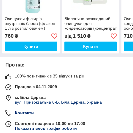
Очищувач фільтрів
Біологічно розкладаний
Очи
внутрішніх блоків (флакон
очищувач для
конд
1 л з розпилювачем)
конденсаторів (концентрат
осно
Chinook AB1077.K.01
5 л) EcoRestore
розп
760
1 510
710
₴
від
₴
Errecom
AB1072.P.01 Errecom
AB10
Купити
Купити
Про нас
100% позитивних з 35 відгуків за рік
Працює з 04.11.2009
м. Біла Церква
вул. Привокзальна 8-Б, Біла Церква, Україна
Контакти
Сьогодні працює з 10:00 до 17:00
Показати весь графік роботи