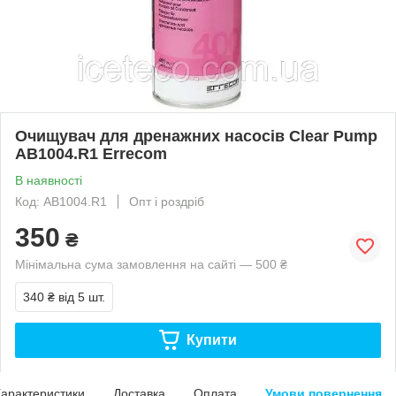
Очищувач для дренажних насосів Clear Pump
AB1004.R1 Errecom
В наявності
Код: AB1004.R1
Опт і роздріб
350
₴
Мінімальна сума замовлення на сайті — 500 ₴
340 ₴
від 5 шт.
Купити
арактеристики
Доставка
Оплата
Умови повернення