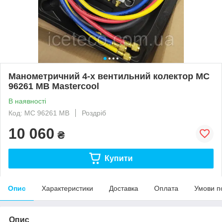
Манометричний 4-х вентильний колектор MC
96261 MB Mastercool
В наявності
Код: MC 96261 MB
Роздріб
10 060
₴
Купити
Опис
Характеристики
Доставка
Оплата
Умови п
Опис