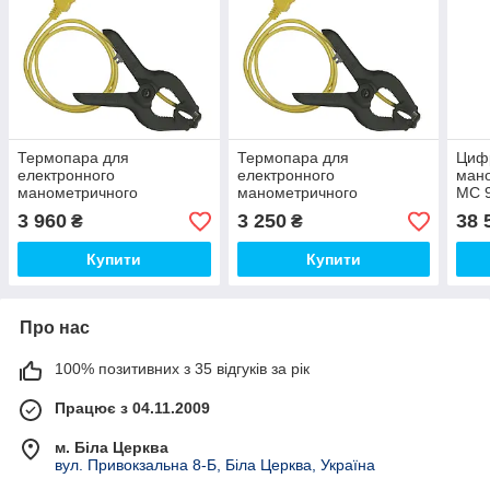
Термопара для
Термопара для
Циф
електронного
електронного
мано
манометричного
манометричного
MC 9
колектора MC 52337
колектора MC 52336
3 960
3 250
38 
₴
₴
Mastercool
Mastercool
Купити
Купити
Про нас
100% позитивних з 35 відгуків за рік
Працює з 04.11.2009
м. Біла Церква
вул. Привокзальна 8-Б, Біла Церква, Україна