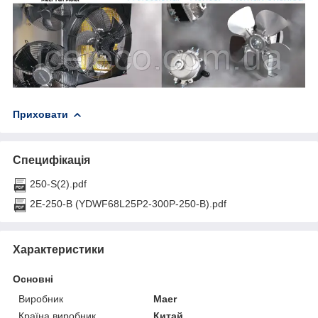
Приховати
Специфікація
250-S(2).pdf
2E-250-B (YDWF68L25P2-300P-250-B).pdf
Характеристики
Основні
Виробник
Maer
Країна виробник
Китай