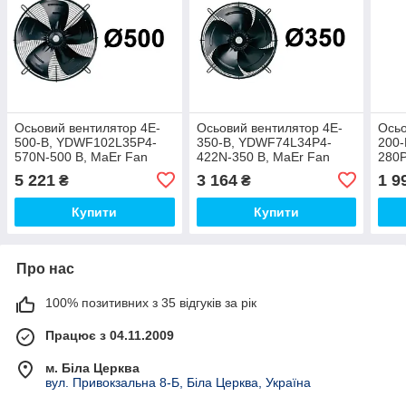
Осьовий вентилятор 4E-
Осьовий вентилятор 4E-
Осьо
500-B, YDWF102L35P4-
350-B, YDWF74L34P4-
200
570N-500 B, MaEr Fan
422N-350 B, MaEr Fan
280P
Motor
Motor
Moto
5 221
3 164
1 9
₴
₴
Купити
Купити
Про нас
100% позитивних з 35 відгуків за рік
Працює з 04.11.2009
м. Біла Церква
вул. Привокзальна 8-Б, Біла Церква, Україна