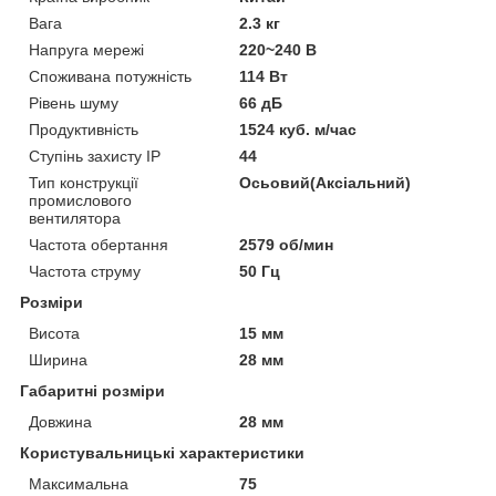
Вага
2.3 кг
Напруга мережі
220~240 В
Споживана потужність
114 Вт
Рівень шуму
66 дБ
Продуктивність
1524 куб. м/час
Ступінь захисту IP
44
Тип конструкції
Осьовий(Аксіальний)
промислового
вентилятора
Частота обертання
2579 об/мин
Частота струму
50 Гц
Розміри
Висота
15 мм
Ширина
28 мм
Габаритні розміри
Довжина
28 мм
Користувальницькі характеристики
Максимальна
75