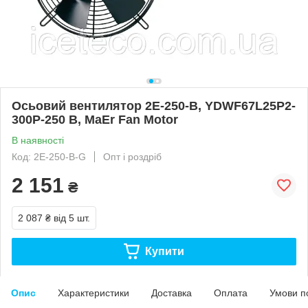
Осьовий вентилятор 2E-250-B, YDWF67L25P2-
300P-250 B, MaEr Fan Motor
В наявності
Код: 2E-250-B-G
Опт і роздріб
2 151
₴
2 087 ₴
від 5 шт.
Купити
Опис
Характеристики
Доставка
Оплата
Умови п