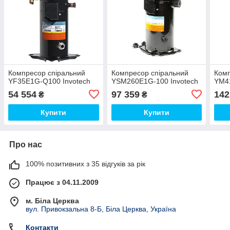
Компресор спіральний
Компресор спіральний
Комп
YF35E1G-Q100 Invotech
YSM260E1G-100 Invotech
YM41
54 554
97 359
142
₴
₴
Купити
Купити
Про нас
100% позитивних з 35 відгуків за рік
Працює з 04.11.2009
м. Біла Церква
вул. Привокзальна 8-Б, Біла Церква, Україна
Контакти