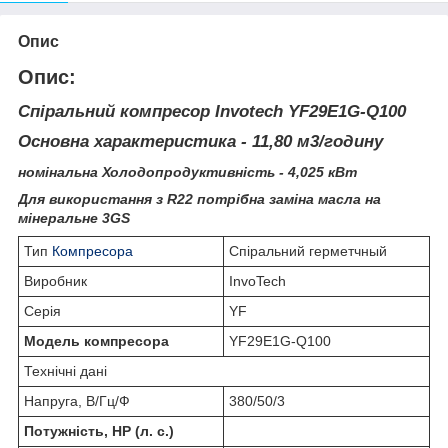
Опис
Опис:
Спіральний компресор Invotech YF29E1G-Q100
Основна характеристика - 11,80 м3/годину
номінальна Холодопродуктивність - 4,025 кВт
Для використання з R22 потрібна заміна масла на
мінеральне 3GS
Тип
Компресора
Спіральний герметчный
Виробник
InvoTech
Серія
YF
Модель компресора
YF29E1G-Q100
Технічні дані
Напруга, В/Гц/Ф
380/50/3
Потужність, HP (л. с.)