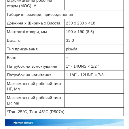
Максимальний робочий
струм (MOC), А
Габаритні розміри, присоеденения
Довжина х Ширина х Висота
239 х 239 х 418
Монтажні отвори, мм
190 × 190 (8.5)
Вага, кг
33.0
Тип приєднання
різьба
Вічко
+
Патрубок на всмоктування
1" - 14UNS × 1/2 "
Патрубок на нагнітання
1 1/4" - 12UNF × 7/8 "
Максимальний робочий тиск
HP, Мп
Максимальний робочий тиск
LP, Мп
*То= -25°C, Тк.=+45°C (R507a)