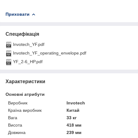
Приховати
Специфікація
Invotech_YF.pdf
Invotech_YF_operating_envelope.pdf
YF_2-6_HP.pdf
Характеристики
Основні атрибути
Виробник
Invotech
Країна виробник
Китай
Вага
33 кг
Висота
418 мм
Довжина
239 мм