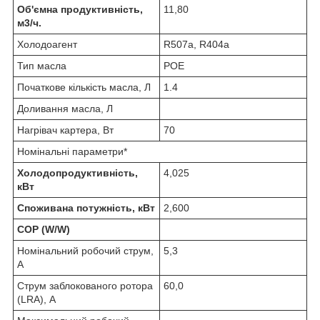
Об'ємна продуктивність,
11,80
м3/ч.
Холодоагент
R507a, R404a
Тип масла
POE
Початкове кількість масла, Л
1.4
Доливання масла, Л
Нагрівач картера, Вт
70
Номінальні параметри*
Холодопродуктивність,
4,025
кВт
Споживана потужність, кВт
2,600
COP (W/W)
Номінальний робочий струм,
5,3
А
Струм заблокованого ротора
60,0
(LRA), А