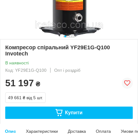
Компресор спіральний YF29E1G-Q100
Invotech
В наявності
Код: YF29E1G-Q100
Опт і роздріб
51 197
₴
49 661 ₴
від 5 шт.
Купити
Опис
Характеристики
Доставка
Оплата
Умови п