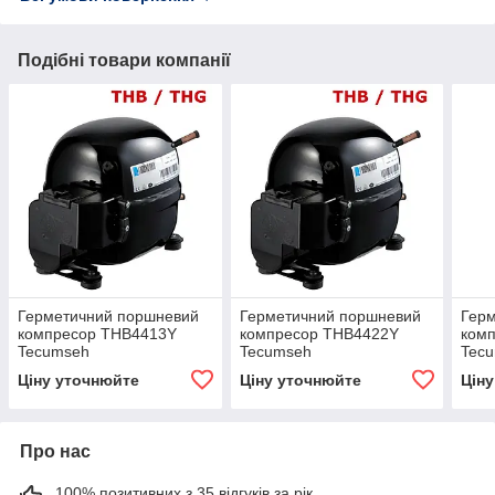
Подібні товари компанії
Герметичний поршневий
Герметичний поршневий
Гер
компресор THB4413Y
компресор THB4422Y
ком
Tecumseh
Tecumseh
Tec
Ціну уточнюйте
Ціну уточнюйте
Цін
Про нас
100% позитивних з 35 відгуків за рік