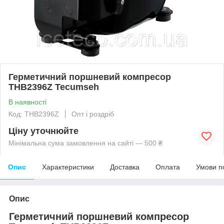
Герметичний поршневий компресор
THB2396Z Tecumseh
В наявності
Код: THB2396Z
Опт і роздріб
Ціну уточнюйте
Мінімальна сума замовлення на сайті — 500 ₴
Опис
Характеристики
Доставка
Оплата
Умови п
Опис
Герметичний поршневий компресор