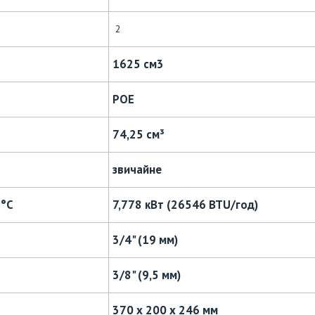
2
1625 см3
POE
74,25 см³
звичайне
2°С
7,778 кВт (26546 BTU/год)
3/4" (19 мм)
3/8" (9,5 мм)
370 х 200 х 246 мм