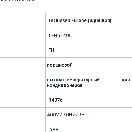
Tecumseh Europe (Франция)
TFH5540C
FH
поршневой
высокотемпературный, для
кондиционеров
R407c
400V / 50Hz / 3~
3PH