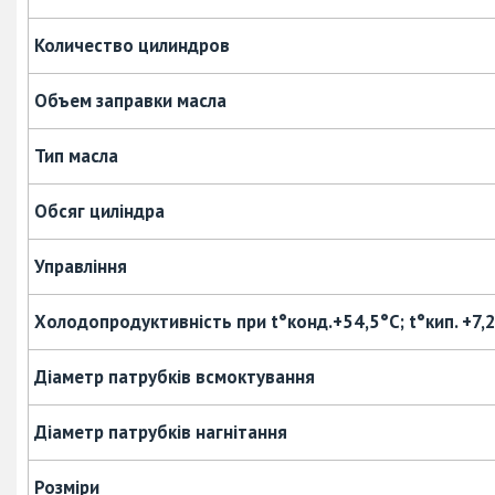
Количество цилиндров
Объем заправки масла
Тип масла
Обсяг циліндра
Управління
Холодопродуктивність при t°конд.+54,5°С; t°кип. +7,
Діаметр патрубків
всмоктування
Діаметр патрубків нагнітання
Розміри