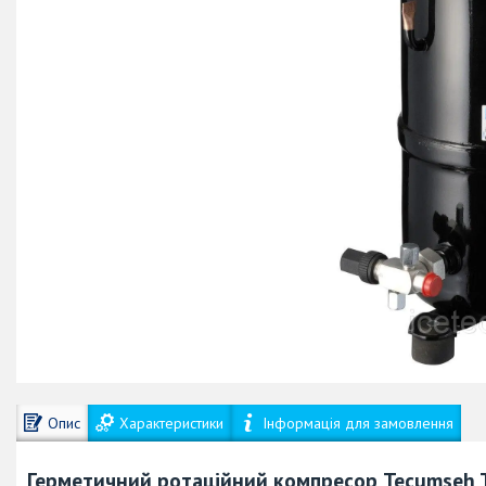
Опис
Характеристики
Інформація для замовлення
Герметичний ротаційний компресор Tecumseh