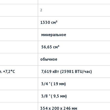
2
1330 см³
минеральное
56,65 см³
обычное
. +7,2°С
7,619 кВт (25981 BTU/час)
3/4 " ( 19 мм)
3/8 " ( 9,5 мм)
354 х 200 х 246 мм