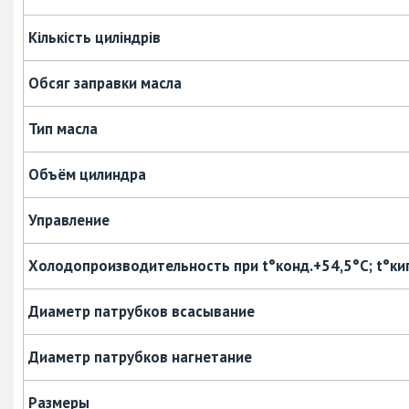
Кількість циліндрів
Обсяг заправки масла
Тип масла
Объём цилиндра
Управление
Холодопроизводительность при t°конд.+54,5°С; t°кип
Диаметр патрубков
всасывание
Диаметр патрубков нагнетание
Размеры