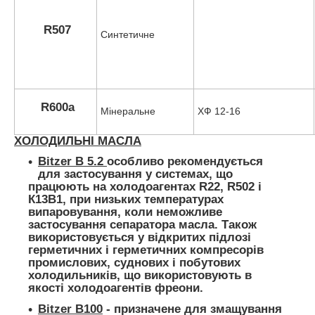
R507
Синтетичне
R600a
Мінеральне
ХФ 12-16
ХОЛОДИЛЬНІ МАСЛА
Bitzer B 5.2
особливо рекомендується
для застосування у системах, що
працюють на холодоагентах R22, R502 і
К13В1, при низьких температурах
випаровування, коли неможливе
застосування сепаратора масла. Також
використовується у відкритих підлозі
герметичних і герметичних компресорів
промислових, суднових і побутових
холодильників, що використовують в
якості холодоагентів фреони.
Bitzer B100
- призначене для змащування