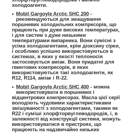
холодоагенти.
Mobil Gargoyle Arctic SHC 200
-
рекомендуються для змащування
поршневих холодильних компресорів, що
працюють при дуже високих температурах,
і для систем з дуже низькими
температурами випарника. Вони сумісні з
усіма холодоагентами, крім діоксину сірки,
і особливо успішно використовуються в
системах, в яких у якості теплоносія
застосовується аміак. Вони придатні для
гвинтових компресорів, в яких
використовуються такі холодоагенти, як
R12, R114, аміак і R-22.
Mobil Gargoyle Arctic SHC 400
- можна
використовувати в поршневих і
відцентрових компресорах. Масла цієї серії
володіють чудовими характеристиками
змішуваності з холодоагентами, такими як
R22 і суміші хлорфторвуглеводородів, і, в
залежності від конструкції системи, можуть
використовуватися в пристроях, що
працюють на надзвичайно низьких