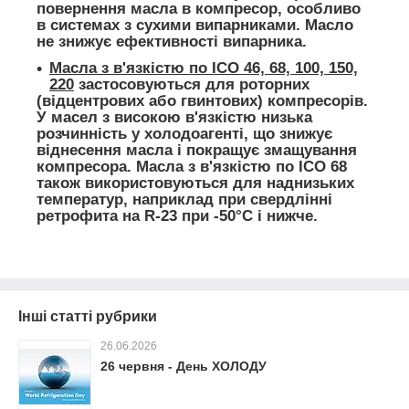
повернення масла в компресор, особливо
в системах з сухими випарниками. Масло
не знижує ефективності випарника.
Масла з в'язкістю по ІСО 46, 68, 100, 150,
220
застосовуються для роторних
(відцентрових або гвинтових) компресорів.
У масел з високою в'язкістю низька
розчинність у холодоагенті, що знижує
віднесення масла і покращує змащування
компресора. Масла з в'язкістю по ІСО 68
також використовуються для наднизьких
температур, наприклад при свердлінні
ретрофита на R-23 при -50°С і нижче.
Інші статті рубрики
26.06.2026
26 червня - День ХОЛОДУ