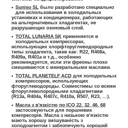
Suniso SL
было разработано специально
для использования в холодильных
установках и кондиционерах, работающих
на альтернативных хладагентах, не
разрушающих озоновый слой.
TOTAL LUNARIA SK
применяется в
холодильных компрессорах,
использующих хлорфторуглеводородные
типы хладагента, такие как: R22, R408a,
R409a, R401a и т.д., особенно
рекомендуется, если эти фреоны плохо
смешиваются с минеральными маслами.
TOTAL PLANETELF ACD
для холодильных
компрессоров, использующих
фторуглеводороды. Совместимы со всеми
фторуглеволородными хладагентами
(R13a, R404a, R407c, R410a, R507, R23, …).
Масла з в'язкістю по ІСО 22, 32, 46, 68
застосовуються для поршневих
компресорів. Масла з низькою в'язкістю
мають хорошу змішуваність з
холодоагентом і забезпечують хороший