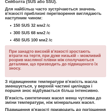
Сейболта (SUS або SSU).
Для найбільш часто зустрічаються значень
в'язкості приблизні перетворення виглядають
наступним чином:
150 SUS 32 мм2 /с
300 SUS 68 мм2 /с
450 SUS 100 мм2 /с
При занадто високій в'язкості зростають
втрати на тертя, при дуже низькій – можливий
розрив масляної плівки між сполучаються
деталями, що призводить до підвищеного їх
зносу.
З підвищенням температури в'язкість масла
зменшується, у верхній частині циліндра і
поршня знос відбувається більш інтенсивно.
В'язкість синтетичних масел менш чутлива до
зміни температури, ніж мінеральних масел.
Підвищення в'язкості призводить до погіршення