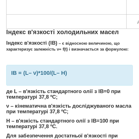
Індекс в'язкості холодильних масел
Індекс в'язкості (ІВ)
– є відносною величиною, що
характеризує залежність ν= f(t) і визначається за формулою:
ІВ = (L– ν)*100/(L– H)
де
L
– в'язкість стандартного олії з ІВ=0 при
температурі 37,8 ºС;
ν
– кінематична в'язкість досліджуваного масла
при температурі 37,8 ºС;
Н
– в'язкість стандартного олії з ІВ=100 при
температурі 37,8 ºС.
Для забезпечення достатньої в'язкості при