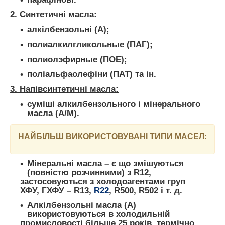
2. Синтетичні масла:
алкілбензольні (А);
полиалкилгликольные (ПАГ);
полиолэфирные (ПОЕ);
поліальфаолефіни (ПАТ) та ін.
3. Напівсинтетичні масла:
суміші алкилбензольного і мінерального
масла (А/М).
НАЙБІЛЬШ ВИКОРИСТОВУВАНІ ТИПИ МАСЕЛ:
Мінеральні масла
– є що змішуються
(повністю розчинними) з R12,
застосовуються з холодоагентами груп
ХФУ, ГХФУ – R13,
R22
, R500, R502 і т. д.
Алкілбензольні масла (А)
використовуються в холодильній
промисловості більше 25 років, термічно