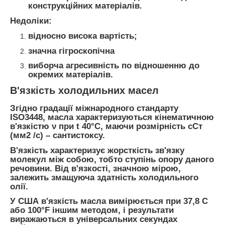
конструкційних матеріалів.
Недоліки:
відносно висока вартість;
значна гігроскопічна
виборча агресивність по відношенню до
окремих матеріалів.
В'язкість холодильних масел
Згідно градації міжнародного стандарту
ISO3448, масла характеризуються кінематичною
в'язкістю
ν
при t 40°С, маючи розмірність
сСт
(мм2 /с) –
сантистоксу
.
В'язкість характеризує жорсткість зв'язку
молекул між собою, тобто ступінь опору даного
речовини. Від в'язкості, значною мірою,
залежить змащуюча здатність холодильного
олії.
У США в'язкість масла вимірюється при 37,8 С
або 100°F іншим методом, і результати
виражаються в універсальних секундах