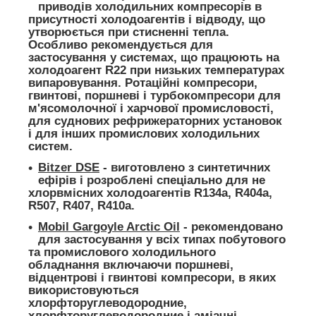
приводів холодильних компресорів в
присутності холодоагентів і відводу, що
утворюється при стисненні тепла.
Особливо рекомендується для
застосування у системах, що працюють на
холодоагент R22 при низьких температурах
випаровування. Ротаційні компресори,
гвинтові, поршневі і турбокомпресори для
м'ясомолочної і харчової промисловості,
для суднових рефрижераторних установок
і для інших промислових холодильних
систем.
Bitzer DSE
- виготовлено з синтетичних
ефірів і розроблені спеціально для не
хлорвмісних холодоагентів R134a, R404a,
R507, R407, R410a.
Mobil Gargoyle Arctic Oil
- рекомендовано
для застосування у всіх типах побутового
та промислового холодильного
обладнання включаючи поршневі,
відцентрові і гвинтові компресори, в яких
використовуються
хлорфторуглеводородние,
хлорфторуглеводородние і аміачні