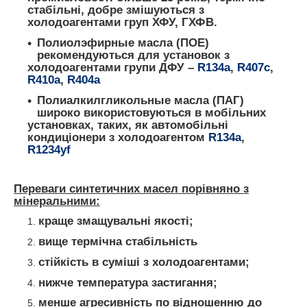
стабільні, добре змішуються з
холодоагентами груп ХФУ, ГХФВ.
Полиолэфирные масла (ПОЕ)
рекомендуються для установок з
холодоагентами групи ДФУ –
R134
a
,
R407c
,
R410a
,
R404a
Полиалкилгликольные масла (ПАГ)
широко використовуються в мобільних
установках, таких, як автомобільні
кондиціонери з холодоагентом
R134a
,
R1234y
f
Переваги синтетичних масел порівняно з
мінеральними:
краще змащувальні якості;
вище термічна стабільність
стійкість в суміші з холодоагентами;
нижче температура застигання;
менше агресивність по відношенню до