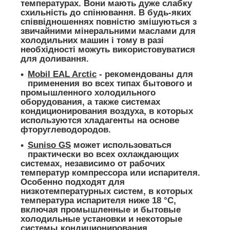
температурах. Вони мають дуже слабку
схильність до спінювання. В будь-яких
співвідношеннях повністю змішуються з
звичайними мінеральними маслами для
холодильних машин і тому в разі
необхідності можуть використовуватися
для доливання.
Mobil EAL Arctic
- рекомендованы для
применения во всех типах бытового и
промышленного холодильного
оборудования, а также системах
кондиционирования воздуха, в которых
используются хладагенты на основе
фторуглеводородов.
Suniso GS
может использоваться
практически во всех охлаждающих
системах, независимо от рабочих
температур компрессора или испарителя.
Особенно подходят для
низкотемпературных систем, в которых
температура испарителя ниже 18 °С,
включая промышленные и бытовые
холодильные установки и некоторые
системы кондиционирования.