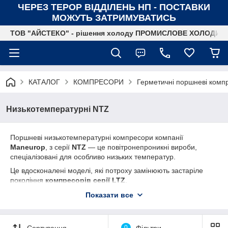
ЧЕРЕЗ ТЕРОР ВІДДІЛЕНЬ НП - ПОСТАВКИ
МОЖУТЬ ЗАТРИМУВАТИСЬ
ТОВ "АЙСТЕКО" - рішення холоду ПРОМИСЛОВЕ ХОЛОДИ
КАТАЛОГ
КОМПРЕСОРИ
Герметичні поршневі комп
Низькотемпературні NTZ
Поршневі низькотемпературні компресори компанії
Maneurop
, з серії
NTZ
— це повітронепроникні вироби,
спеціалізовані для особливо низьких температур.
Це вдосконалені моделі, які потроху замінюють застаріле
покоління
компресорів серії LTZ
.
Характеристики моделей
серії LTZ
:
Показати все
якість,
ефективність
Сортування
0
Фільтри