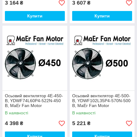
3 164
3 607
₴
₴
Купити
Купити
Осьовий вентилятор 4E-450-
Осьовий вентилятор 4E-500-
B, YDWF74L60P4-522N-450
B, YDWF102L35P4-570N-500
B, MaEr Fan Motor
B, MaEr Fan Motor
В наявності
В наявності
4 398
5 221
₴
₴
Купити
Купити